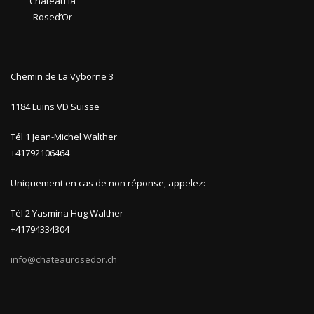
Château la
Rosed’Or
Chemin de La Vyborne 3
1184 Luins VD Suisse
Tél 1 Jean-Michel Walther
+41792106464
Uniquement en cas de non réponse, appelez:
Tél 2 Yasmina Hug Walther
+41794334304
info@chateaurosedor.ch