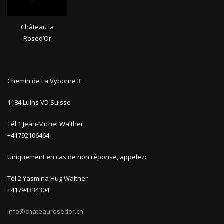
Château la
Rosed’Or
Chemin de La Vyborne 3
1184 Luins VD Suisse
Tél 1 Jean-Michel Walther
+41792106464
Uniquement en cas de non réponse, appelez:
Tél 2 Yasmina Hug Walther
+41794334304
info@chateaurosedor.ch