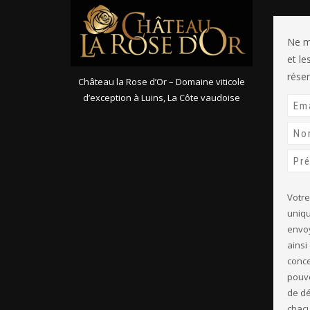
Ne m
et l
réser
Château la Rose d’Or – Domaine viticole
d’exception à Luins, La Côte vaudoise
Votre
uniqu
envoy
ainsi
conce
pouve
de d
chacu