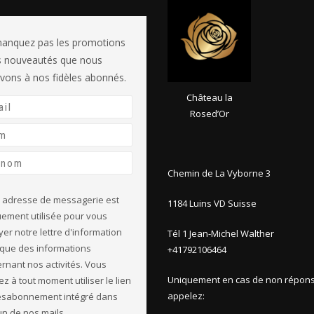
anquez pas les promotions
es nouveautés que nous
vons à nos fidèles abonnés.
Château la
Rosed’Or
Chemin de La Vyborne 3
 adresse de messagerie est
1184 Luins VD Suisse
ement utilisée pour vous
er notre lettre d'information
Tél 1 Jean-Michel Walther
 que des informations
+41792106464
rnant nos activités. Vous
Uniquement en cas de non répons
z à tout moment utiliser le lien
appelez:
ésabonnement intégré dans
n de nos mails.