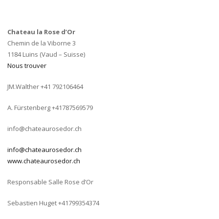
Chateau la Rose d’Or
Chemin de la Viborne 3
1184 Luins (Vaud – Suisse)
Nous trouver
JM.Walther +41 792106464
A. Fürstenberg +41787569579
info@chateaurosedor.ch
info@chateaurosedor.ch
www.chateaurosedor.ch
Responsable Salle Rose d’Or
Sebastien Huget +41799354374