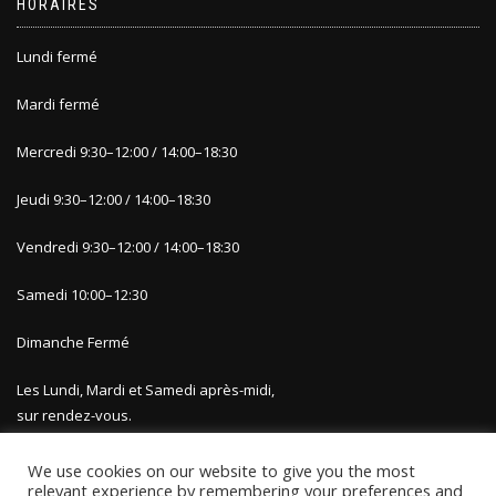
HORAIRES
Lundi fermé
Mardi fermé
Mercredi 9
:30
–
12:00 / 14:00
–
18:30
Jeudi 9
:30
–
12:00 / 14:00
–
1
8:30
Vendredi 9:30
–
12:00 / 14:00
–
18:30
Samedi 10:00
–
12:30
Dimanche
Fermé
Les Lundi, Mardi et Samedi après-midi,
sur rendez-vous.
We use cookies on our website to give you the most
relevant experience by remembering your preferences and