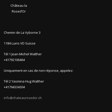
Château la
Rosed’Or
Chemin de La Vyborne 3
1184 Luins VD Suisse
Tél 1 Jean-Michel Walther
+41792106464
Uniquement en cas de non réponse, appelez:
Tél 2 Yasmina Hug Walther
+41794334304
info@chateaurosedor.ch