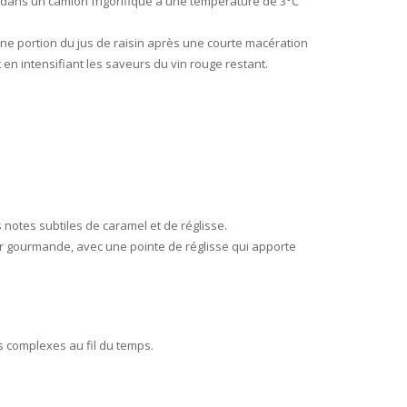
vés dans un camion frigorifique à une température de 3°C
une portion du jus de raisin après une courte macération
 en intensifiant les saveurs du vin rouge restant.
 notes subtiles de caramel et de réglisse.
eur gourmande, avec une pointe de réglisse qui apporte
s complexes au fil du temps.