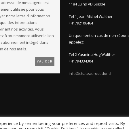
 adresse de messagerie est
1184 Luins VD Suisse
ement utilisée pour vous
er notre lettre d'information
Tél 1 Jean-Michel Walther
 que des informations
+41792106464
rnant nos activités. Vous
Uniquement en cas de non répons
z à tout moment utiliser le lien
appelez:
ésabonnement intégré dans
n de nos mails.
Tél 2 Yasmina Hug Walther
+41794334304
info@chateaurosedor.ch
xperience by remembering your preferences and repeat visits. By
. However, you may visit "Cookie Settings" to provide a controlled