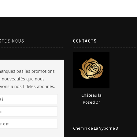
CTEZ-NOUS
CONTACTS
anquez pas les promotions
es nouveautés que nous
vons à nos fidèles abonnés.
Château la
Rosed’Or
Chemin de La Vyborne 3