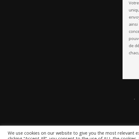
Votre
uniqu
envoy
ainsi
conce
pouve
de d
chacu
We use cookies on our website to give you the most relevant e
clicking “Accept All”, you consent to the use of ALL the cookies