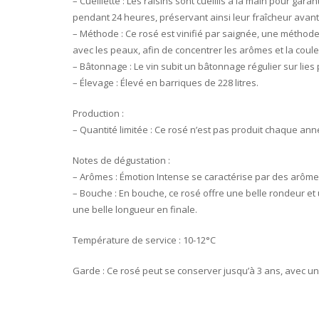
– Cueillette : Les raisins sont cueillis à la main pour ga
pendant 24 heures, préservant ainsi leur fraîcheur avant l
– Méthode : Ce rosé est vinifié par saignée, une méthode 
avec les peaux, afin de concentrer les arômes et la coule
– Bâtonnage : Le vin subit un bâtonnage régulier sur lie
– Élevage : Élevé en barriques de 228 litres.
Production :
– Quantité limitée : Ce rosé n’est pas produit chaque ann
Notes de dégustation :
– Arômes : Émotion Intense se caractérise par des arômes 
– Bouche : En bouche, ce rosé offre une belle rondeur et
une belle longueur en finale.
Température de service : 10-12°C
Garde : Ce rosé peut se conserver jusqu’à 3 ans, avec un