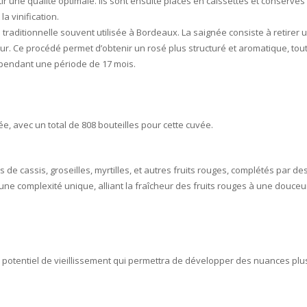
rantir une qualité optimale. Ils sont ensuite placés en caissettes et conser
a vinification.
traditionnelle souvent utilisée à Bordeaux. La saignée consiste à retirer 
ur. Ce procédé permet d’obtenir un rosé plus structuré et aromatique, tout
s pendant une période de 17 mois.
ée, avec un total de 808 bouteilles pour cette cuvée.
de cassis, groseilles, myrtilles, et autres fruits rouges, complétés par des
 une complexité unique, alliant la fraîcheur des fruits rouges à une douc
 potentiel de vieillissement qui permettra de développer des nuances plu