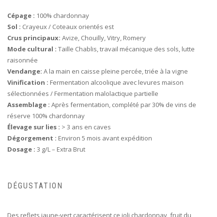
Cépage :
100% chardonnay
Sol :
Crayeux / Coteaux orientés est
Crus principaux:
Avize, Chouilly, Vitry, Romery
Mode cultural :
Taille Chablis, travail mécanique des sols, lutte
raisonnée
Vendange:
A la main en caisse pleine percée, triée à la vigne
Vinification :
Fermentation alcoolique avec levures maison
sélectionnées / Fermentation malolactique partielle
Assemblage :
Après fermentation, complété par 30% de vins de
réserve 100% chardonnay
Élevage sur lies :
> 3 ans en caves
Dégorgement :
Environ 5 mois avant expédition
Dosage :
3 g/L – Extra Brut
DÉGUSTATION
Des reflets jaune-vert caractérisent ce joli chardonnay, fruit du